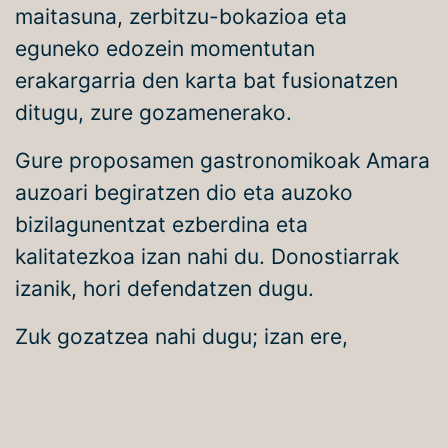
maitasuna, zerbitzu-bokazioa eta
eguneko edozein momentutan
erakargarria den karta bat fusionatzen
ditugu, zure gozamenerako.
Gure proposamen gastronomikoak Amara
auzoari begiratzen dio eta auzoko
bizilagunentzat ezberdina eta
kalitatezkoa izan nahi du. Donostiarrak
izanik, hori defendatzen dugu.
Zuk gozatzea nahi dugu; izan ere,
gozatzen baduzu, gogoa izango duzu
beti.